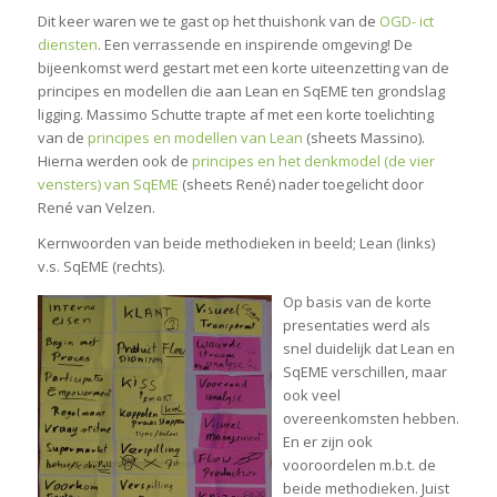
Dit keer waren we te gast op het thuishonk van de
OGD- ict
diensten
. Een verrassende en inspirende omgeving! De
bijeenkomst werd gestart met een korte uiteenzetting van de
principes en modellen die aan Lean en SqEME ten grondslag
ligging. Massimo Schutte trapte af met een korte toelichting
van de
principes en modellen van Lean
(sheets Massino).
Hierna werden ook de
principes en het denkmodel (de vier
vensters) van SqEME
(sheets René) nader toegelicht door
René van Velzen.
Kernwoorden van beide methodieken in beeld; Lean (links)
v.s. SqEME (rechts).
Op basis van de korte
presentaties werd als
snel duidelijk dat Lean en
SqEME verschillen, maar
ook veel
overeenkomsten hebben.
En er zijn ook
vooroordelen m.b.t. de
beide methodieken. Juist