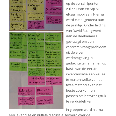
op de verschilpunten
vullen Lean en SqEME
elkaar mooi aan. Hierna
werd e.e.a. getoetst aan
de praktijk. Onder leiding
van David Ruting werd
aan de deelnemers
gevraagd om een
concrete vraag/probleem
uit de eigen
werkomgeving in
gedachte te nemen en op
basis van de eerste
inventarisatie een keuze
te maken welke van de
twee methodieken het
beste zou kunnen
passen om het vraagstuk
te verduidelijken.
In groepen werd hierna
een levendige en nuttige discussie gevoerd over de