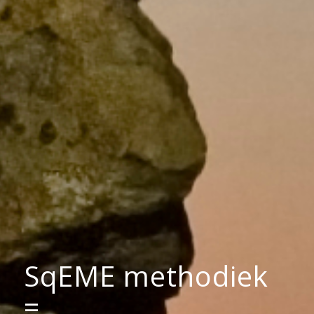
SqEME methodiek
=